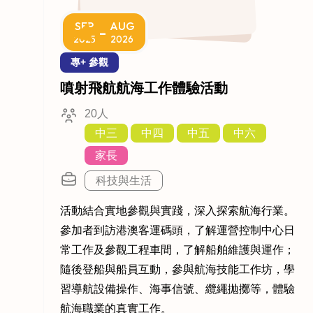
SEP
AUG
-
2025
2026
專+ 參觀
噴射飛航航海工作體驗活動
20人
中三
中四
中五
中六
家長
科技與生活
活動結合實地參觀與實踐，深入探索航海行業。
參加者到訪港澳客運碼頭，了解運營控制中心日
常工作及參觀工程車間，了解船舶維護與運作；
隨後登船與船員互動，參與航海技能工作坊，學
習導航設備操作、海事信號、纜繩拋擲等，體驗
航海職業的真實工作。