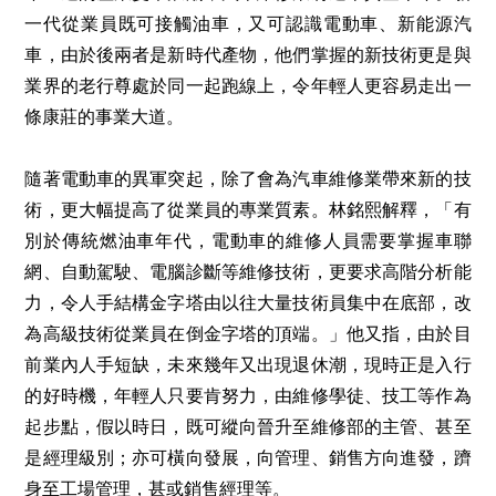
一代從業員既可接觸油車，又可認識電動車、新能源汽
車，由於後兩者是新時代產物，他們掌握的新技術更是與
業界的老行尊處於同一起跑線上，令年輕人更容易走出一
條康莊的事業大道。
隨著電動車的異軍突起，除了會為汽車維修業帶來新的技
術，更大幅提高了從業員的專業質素。林銘熙解釋，「有
別於傳統燃油車年代，電動車的維修人員需要掌握車聯
網、自動駕駛、電腦診斷等維修技術，更要求高階分析能
力，令人手結構金字塔由以往大量技術員集中在底部，改
為高級技術從業員在倒金字塔的頂端。」他又指，由於目
前業內人手短缺，未來幾年又出現退休潮，現時正是入行
的好時機，年輕人只要肯努力，由維修學徒、技工等作為
起步點，假以時日，既可縱向晉升至維修部的主管、甚至
是經理級別；亦可橫向發展，向管理、銷售方向進發，躋
身至工場管理，甚或銷售經理等。