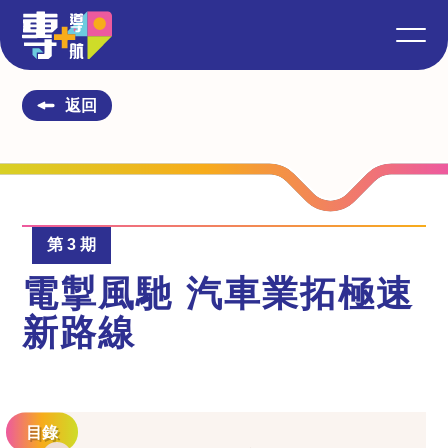
返回
第 3 期
電掣風馳 汽車業拓極速
新路線
目錄