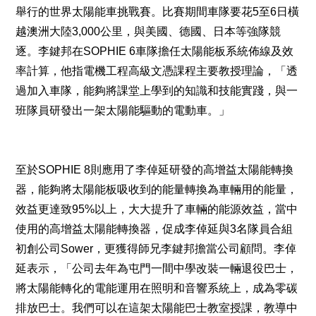
舉行的世界太陽能車挑戰賽。比賽期間車隊要花5至6日橫
越澳洲大陸3,000公里，與美國、德國、日本等強隊競
逐。李鍵邦在SOPHIE 6車隊擔任太陽能板系統佈線及效
率計算，他指電機工程高級文憑課程主要教授理論，「透
過加入車隊，能夠將課堂上學到的知識和技能實踐，與一
班隊員研發出一架太陽能驅動的電動車。」
至於SOPHIE 8則應用了李倬延研發的高增益太陽能轉換
器，能夠將太陽能板吸收到的能量轉換為車輛用的能量，
效益更達致95%以上，大大提升了車輛的能源效益，當中
使用的高增益太陽能轉換器，促成李倬延與3名隊員合組
初創公司Sower，更獲得師兄李鍵邦擔當公司顧問。李倬
延表示，「公司去年為屯門一間中學改裝一輛退役巴士，
將太陽能轉化的電能運用在照明和音響系統上，成為零碳
排放巴士。我們可以在這架太陽能巴士教室授課，教導中