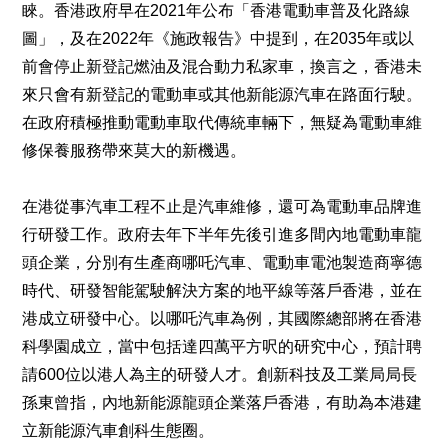
睞。香港政府早在2021年公布「香港電動車普及化路線
圖」，及在2022年《施政報告》中提到，在2035年或以
前會停止新登記燃油及混合動力私家車，換言之，香港未
來只會有新登記的電動車或其他新能源汽車在路面行駛。
在政府積極推動電動車取代傳統車輛下，無疑為電動車維
修保養服務帶來莫大的新機遇。
在港從事汽車工程不止是汽車維修，還可為電動車品牌進
行研發工作。政府去年下半年先後引進多間內地電動車龍
頭企業，分別有生產商哪吒汽車、電動車電池製造商寧德
時代、研發智能駕駛解決方案的地平線等落戶香港，並在
港成立研發中心。以哪吒汽車為例，其國際總部將在香港
科學園成立，當中包括達四萬平方呎的研究中心，預計聘
請600位以港人為主的研發人才。創新科技及工業局局長
孫東曾指，內地新能源龍頭企業落戶香港，有助為本港建
立新能源汽車創科生態圈。