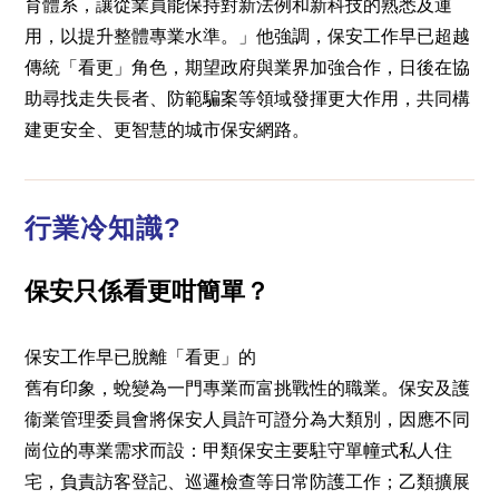
育體系，讓從業員能保持對新法例和新科技的熟悉及運
用，以提升整體專業水準。」他強調，保安工作早已超越
傳統「看更」角色，期望政府與業界加強合作，日後在協
助尋找走失長者、防範騙案等領域發揮更大作用，共同構
建更安全、更智慧的城市保安網路。
行業冷知識?
保安只係看更咁簡單？
保安工作早已脫離「看更」的
舊有印象，蛻變為一門專業而富挑戰性的職業。保安及護
衞業管理委員會將保安人員許可證分為大類別，因應不同
崗位的專業需求而設：甲類保安主要駐守單幢式私人住
宅，負責訪客登記、巡邏檢查等日常防護工作；乙類擴展