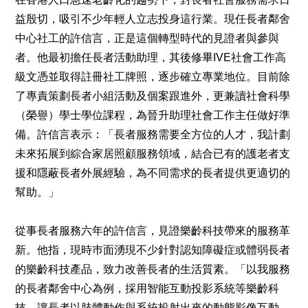
益殷切，吸引不少年輕人立志投身這行業。現任長者鄰舍
中心社工的許信言，正是這個轉型時代的見證者與參與
者。他最初擔任長者活動助理，其後修畢IVE社會工作高
級文憑並取得註冊社工牌照，逐步確立專業地位。目前除
了專責策劃長者小組活動及個案跟進外，更兼讀社會科學
（榮譽）學士學位課程，為晉升助理社會工作主任做好準
備。許信言表示：「長者服務需要全方位的人才，我計劃
未來拓展到綜合家居照顧服務領域，結合已有的護老者支
援和隱蔽長者外展經驗，為不同需求的長者提供更適切的
幫助。」
從事長者服務六年的許信言，見證樂齡科技帶來的服務革
新。他指，現時巿面湧現不少針對認知障礙症或體弱長者
的樂齡科技產品，致力改善長者的生活質素。「以我服務
的長者鄰舍中心為例，採用智能互動投影系統等樂齡科
技，讓長者以肢體動作與系統投射出來的動態影像互動，