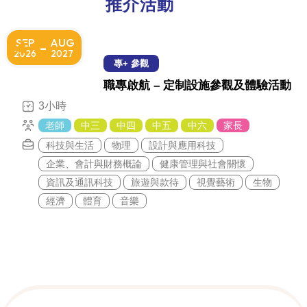
推介活動
SEP
AUG
-
2026
2027
專+ 參觀
職專啟航 – 定制設施參觀及體驗活動
3小時
老師
中三
中四
中五
中六
家長
科技與生活
物理
設計與應用科技
企業、會計與財務概論
健康管理與社會關懷
資訊及通訊科技
旅遊與款待
視覺藝術
生物
經濟
體育
音樂