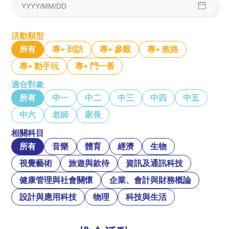
活動類型
所有
專+ 到訪
專+ 參觀
專+ 教路
專+ 動手玩
專+ 鬥一番
適合對象
所有
中一
中二
中三
中四
中五
中六
老師
家長
相關科目
所有
音樂
體育
經濟
生物
視覺藝術
旅遊與款待
資訊及通訊科技
健康管理與社會關懷
企業、會計與財務概論
設計與應用科技
物理
科技與生活