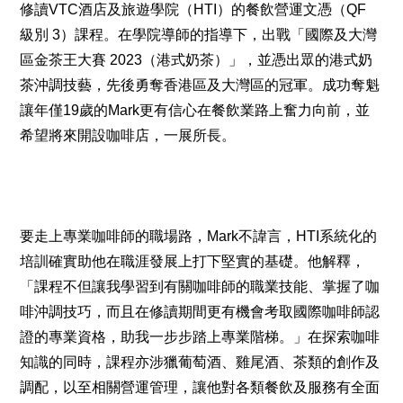
修讀VTC酒店及旅遊學院（HTI）的餐飲營運文憑（QF
級別 3）課程。在學院導師的指導下，出戰「國際及大灣
區金茶王大賽 2023（港式奶茶）」，並憑出眾的港式奶
茶沖調技藝，先後勇奪香港區及大灣區的冠軍。成功奪魁
讓年僅19歲的Mark更有信心在餐飲業路上奮力向前，並
希望將來開設咖啡店，一展所長。
要走上專業咖啡師的職場路，Mark不諱言，HTI系統化的
培訓確實助他在職涯發展上打下堅實的基礎。他解釋，
「課程不但讓我學習到有關咖啡師的職業技能、掌握了咖
啡沖調技巧，而且在修讀期間更有機會考取國際咖啡師認
證的專業資格，助我一步步踏上專業階梯。」在探索咖啡
知識的同時，課程亦涉獵葡萄酒、雞尾酒、茶類的創作及
調配，以至相關營運管理，讓他對各類餐飲及服務有全面