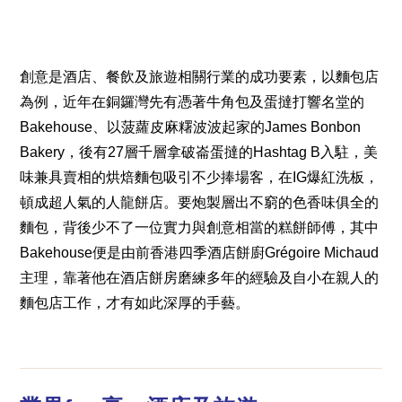
創意是酒店、餐飲及旅遊相關行業的成功要素，以麵包店
為例，近年在銅鑼灣先有憑著牛角包及蛋撻打響名堂的
Bakehouse、以菠蘿皮麻糬波波起家的James Bonbon
Bakery，後有27層千層拿破崙蛋撻的Hashtag B入駐，美
味兼具賣相的烘焙麵包吸引不少捧場客，在IG爆紅洗板，
頓成超人氣的人龍餅店。要炮製層出不窮的色香味俱全的
麵包，背後少不了一位實力與創意相當的糕餅師傅，其中
Bakehouse便是由前香港四季酒店餅廚Grégoire Michaud
主理，靠著他在酒店餅房磨練多年的經驗及自小在親人的
麵包店工作，才有如此深厚的手藝。