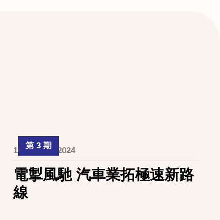
第 3 期
1 February 2024
電掣風馳 汽車業拓極速新路
線