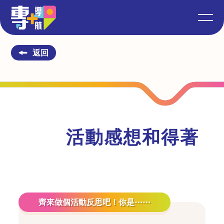
返回
活動感想和得著
反思
齊來做個活動反思吧！你是⋯⋯