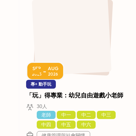
SEP
AUG
-
2025
2026
專+ 動手玩
「玩」得專業：幼兒自由遊戲小老師
30人
老師
中一
中二
中三
中四
中五
中六
健康管理與社會關懷