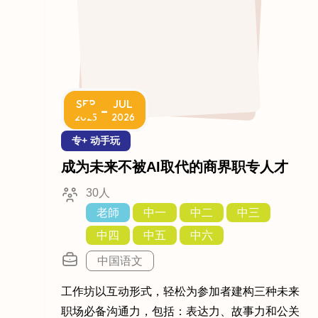
SEP
JUL
-
2025
2026
专+ 动手玩
成为未来不被AI取代的商界职专人才
30人
老師
中一
中二
中三
中四
中五
中六
中国语文
工作坊以互动形式，轻松为参加者建构三种未来
职场必备沟通力，包括：表达力、故事力和公关