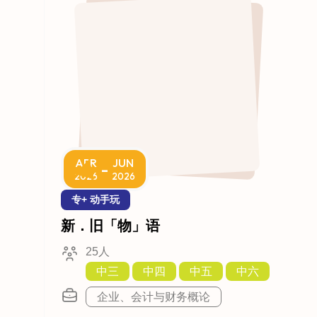
APR
JUN
-
2026
2026
专+ 动手玩
新．旧「物」语
25人
中三
中四
中五
中六
企业、会计与财务概论