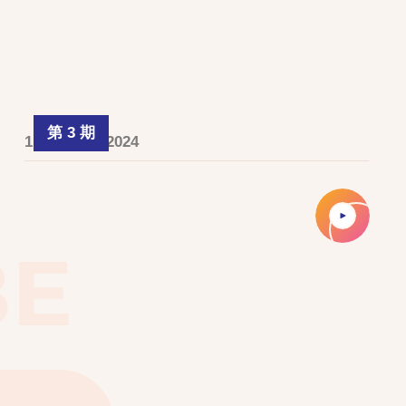
第 3 期
1 February 2024
BE