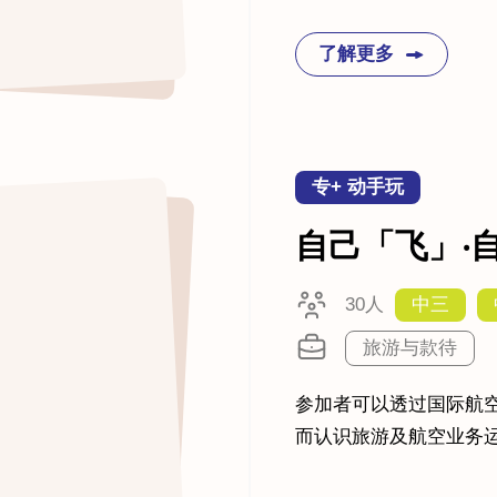
了解更多
专+ 动手玩
自己「飞」‧
30人
中三
旅游与款待
参加者可以透过国际航
而认识旅游及航空业务