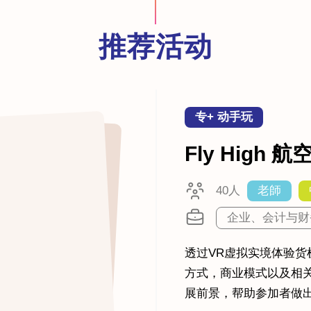
推荐活动
专+ 动手玩
Fly High
40人
老師
企业、会计与财
透过VR虚拟实境体验
方式，商业模式以及相
展前景，帮助参加者做