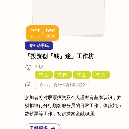
OCT
DEC
-
2025
2025
专+ 动手玩
「投资创『钱』途」工作坊
30人
中三
中四
中五
中六
企业、会计与财务概论
参加者将对股票投资及个人理财有基本认识，并
模拟银行分行顾客服务员的日常工作，体验如点
数钞票等工作，初步探索金融职涯。
了解更多