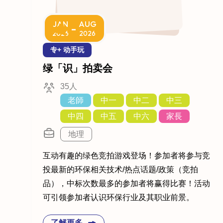
JAN
AUG
-
2026
2026
专+ 动手玩
绿「识」拍卖会
35人
老師
中一
中二
中三
中四
中五
中六
家長
地理
互动有趣的绿色竞拍游戏登场！参加者将参与竞
投最新的环保相关技术/热点话题/政策（竞拍
品），中标次数最多的参加者将赢得比赛！活动
可引领参加者认识环保行业及其职业前景。
了解更多